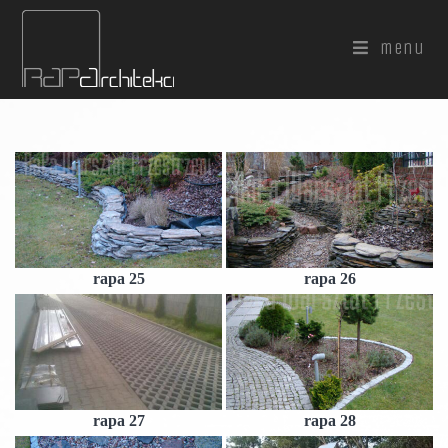
menu
rapa 25
rapa 26
rapa 27
rapa 28