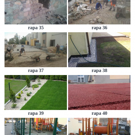
rapa 35
rapa 36
rapa 37
rapa 38
rapa 39
rapa 40