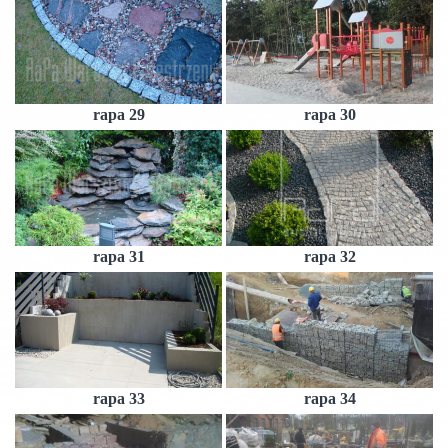
rapa 29
rapa 30
rapa 31
rapa 32
rapa 33
rapa 34